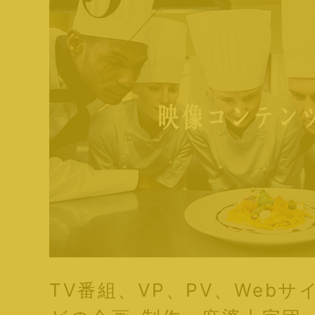
TV番組、VP、PV、Web